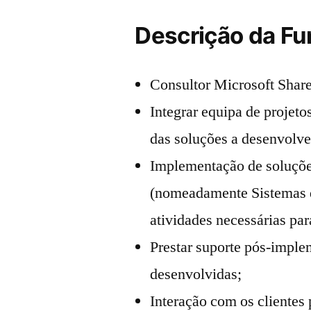
Saltar
Descrição da Fu
para
o
Consultor Microsoft Share
conteúdo
Integrar equipa de projet
das soluções a desenvolve
Implementação de soluçõe
(nomeadamente Sistemas 
atividades necessárias pa
Prestar suporte pós-imple
desenvolvidas;
Interação com os clientes